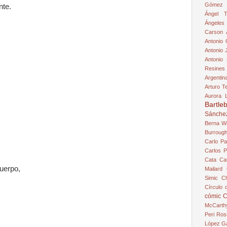
Gómez 
nte.
Ángel T
Ángeles
Carson
Antonio 
Antonio 
Antonio
Resines
Argentin
Arturo T
Aurora 
Bartle
Sánche
Berna W
Burroug
Carlo Pa
Carlos P
Cata Ca
cuerpo,
Mailard
Simic
Ch
Círculo 
cómic
C
McCarth
Peri Ros
López G