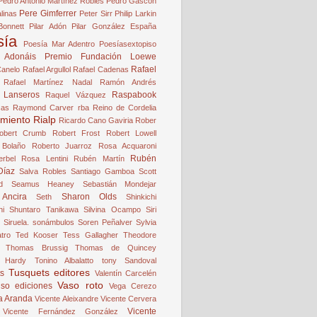
Pedro Antonio Martínez Robles
Pedro Gascón
Pere Gimferrer
linas
Peter Sirr
Philip Larkin
Bonnett
Pilar Adón
Pilar González España
sía
Poesía Mar Adentro
Poesíasextopiso
 Adonáis
Premio Fundación Loewe
Rafael
Canelo
Rafael Argullol
Rafael Cadenas
Rafael Martínez Nadal
Ramón Andrés
 Lanseros
Raspabook
Raquel Vázquez
cas
Raymond Carver
rba
Reino de Cordelia
miento
Rialp
Ricardo Cano Gaviria
Rober
obert Crumb
Robert Frost
Robert Lowell
 Bolaño
Roberto Juarroz
Rosa Acquaroni
Rubén
rbel
Rosa Lentini
Rubén Martín
Díaz
Salva Robles
Santiago Gamboa
Scott
d
Seamus Heaney
Sebastián Mondejar
Ancira
Sharon Olds
Seth
Shinkichi
hi
Shuntaro Tanikawa
Silvina Ocampo
Siri
Siruela.
sonámbulos
Soren Peñalver
Sylvia
atro
Ted Kooser
Tess Gallagher
Theodore
Thomas Brussig
Thomas de Quincey
 Hardy
Tonino Albalatto
tony Sandoval
Tusquets editores
s
Valentín Carcelén
Vaso roto
iso ediciones
Vega Cerezo
a Aranda
Vicente Aleixandre
Vicente Cervera
Vicente
Vicente Fernández González