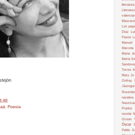
literatur
Literat
valencia
Mascarel
Los papel
Díaz
Lu
Pastor
L
Manuel
Marcela
Maria d
María S
Sandova
Torres
M
Mary Jo
stejón
Onfray
Jáuregui
Rosenbe
narativa
3:48
Nausíca
caä
,
Poesía
Prados
novela
N
Ocean 
Óscar 
Pablo G