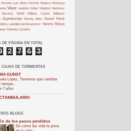
Vicente Luis Mora
Vicente Velasco Montoya
Visor
Patea
vladimir Holan
Vladimir Nabokov
 Stevens
WAM
William Carlos Williams
a Szymborska
Xavier Farré
Woody Allen
Yannis Ritsos
leira
yalodijocasimiroparker
awa
Yolanda Castaño
S DE PÁGINA EN TOTAL
9
2
7
6
3
 CAJAS DE TORMENTAS
MA GUNST
sela López, Tenemos que cambiar
 tiempo...
e 7 años
CTAMBULARIO
TROS BLOGS
ón de los pasos perdidos
De cómo las vida te pone
en tu sitio