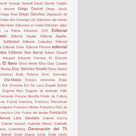
David George Haskell
David Sarrión Galdón
Diego Doncel
o
devenir
Diego Jesús
Diego Sánchez
Diego Roel
Diputación de
Dolan Mor
Domingo Llor
Ediciones del oriente
diterráneo
Ediciones en huida
Ediciones Igitur
Editorial
es La Palma
Ediciones QVE
lado
Editorial Aguilar
Editorial Algaida.
al balduque
Editorial Calambur
Editorial
editorial
a
Editorial Orbis.
Editorial Páramo
xtos
Editorial Seix Barral
Editum
Eduard
 Margarit
Eduardo Chirinos
El Desvelo
El llano
s
Elena Medel
Elisa Díaz Castelo
Eloy Sánchez Rosillo
h Bishop
Elvira Sastre
ickinson
Emily Roberts
Enric González
e Vila-Matas
Ensayo
entrevista
Eolas
s
Erik Orsenna
Erri De Luca
Esquilo
Esther
Eugenia Rico
Eugenio de Andrade
Félix
Fernando Pessoa
filosofía
Fondo de Cultura
cas
Fractal
francesa.
Francesc Parcerisas
a Aguirre
Francisco Brines
Francisco Díaz de
Fundación
rancisco Uriz
Frutos del tiempo
anuel Lara Vandalia
Gabriel García
Gabriel Insausti
Gabriela Wiener
Gabrielle
Generación del 75
axia Guttenberg
Beltrán
Ginés Aniorte
Ginés Émile
Ginés