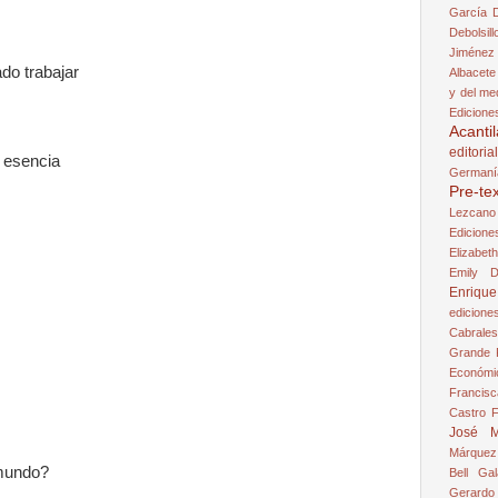
García
Debolsill
Jiménez
do trabajar
Albacete
y del me
Edicion
Acanti
editori
a esencia
Germaní
Pre-te
Lezcano
Edicione
Elizabet
Emily D
Enriqu
edicione
Cabrales
Grande
Económi
Francisc
Castro
F
José M
Márquez
 mundo?
Bell
Gal
Gerardo 