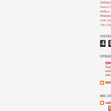
Gallego
Viorica 
Wallace
Wislaw
Xoán Abe
Yoko Og
VISTA
4
OTRAS
EM
Gui
este
Hac
NO
MIS O
sal