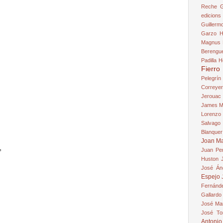
Reche
G
edicions
Guillerm
Garzo
H
Magnus 
Berengu
Padilla
H
Fierro
Pelegrín
Correye
Jerouac
James Me
Lorenzo
Salvago
Blanquer
Joan Ma
,
Juan Pe
Huston
.
José Áng
Espejo
Fernánde
Gallardo
José Ma
José To
Antonio