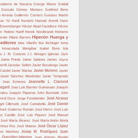
obierno de Navarra
Goerge Moore
Goldall
Gonzalo Gómez Montoro
Gottfried Benn
o Arreola
Guillermo Carnero
Gustavo Martín
an Yü
Hanif Kureishi
Hannah Arendt
Hans
Ensensberger
Héctor Abad Faciolince
Héctor
er
Helene Hanff
Henrik Nordbrandt
Herberto
Hiperión
Huerga y
erder
Hilario Barrero
 editores
Idea Vilariño
Ilse Aichinger
Inma
Inmaculada Mengíbar
Isabel Bono
Isla
ro
J. M. Coetzee
J.J. Almagro Iglesias
Jack
Jaime Priede
Jaime Sabines
James Joyce
rrill
Jaroslav Seifert
Javier Bozalongo
Javier
Javier Moreno
 Candel
Javier Marías
Javier
Javier Sánchez Menéndez
Javier Temprado
Jeannette L. Clariond
Jean Echenoz
rgarit
Joao Luis Barreto Guimaraes
Joaquín
nalva
Joaquín Piqueras
John Burnside
John
José Alcaraz
Jordi Doce
Jorge Fondebrider
José Daniel
el Cilleruelo
José Cantabella
José Gutierrez Román
José Hierro
José Luis
z Castillo
José Luis Piquero
José Manuel
José María Álvarez
José María Antón Morla
José Óscar López
rtínez Ros
José Mateos
Josep M. Rodríguez
Juan
no Martínez
 González-Iglesias
Juan Antonio Montiel