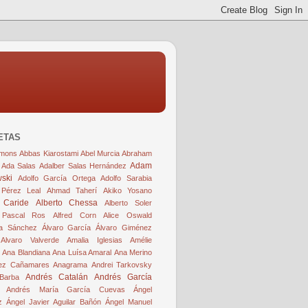
ETAS
mmons
Abbas Kiarostami
Abel Murcia
Abraham
Adam
Ada Salas
Adalber Salas Hernández
ski
Adolfo García Ortega
Adolfo Sarabia
 Pérez Leal
Ahmad Taherí
Akiko Yosano
 Caride
Alberto Chessa
Alberto Soler
 Pascal Ros
Alfred Corn
Alice Oswald
a Sánchez
Álvaro García
Álvaro Giménez
Alvaro Valverde
Amalia Iglesias
Amélie
Ana Blandiana
Ana Luísa Amaral
Ana Merino
ez Cañamares
Anagrama
Andrei Tarkovsky
Andrés Catalán
Andrés García
Barba
Andrés María García Cuevas
Ángel
z
Ángel Javier Aguilar Bañón
Ángel Manuel