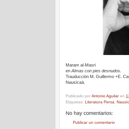
Maram al-Masri
en
Almas con pies desnudos.
Trauducción M. Guillermo +E. Ca
Nausícaä.
Publicado por
Antonio Aguilar
en
1
Etiquetas:
Literatura Persa
,
Nausí
No hay comentarios:
Publicar un comentario