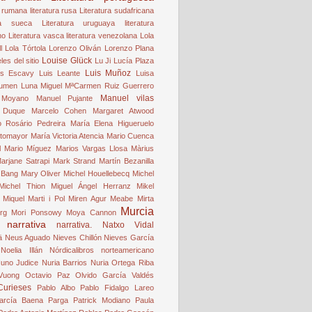
a rumana
literatura rusa
Literatura sudafricana
ura sueca
Literatura uruguaya
literatura
no
Literatura vasca
literatura venezolana
Lola
l
Lola Tórtola
Lorenzo Oliván
Lorenzo Plana
Louise Glück
es del sitio
Lu Ji
Lucía Plaza
Luis Muñoz
is Escavy
Luis Leante
Luisa
umen
Luna Miguel
MªCarmen Ruiz Guerrero
Manuel vilas
 Moyano
Manuel Pujante
 Duque
Marcelo Cohen
Margaret Atwood
o Rosário Pedreira
María Elena Higueruelo
otomayor
María Victoria Atencia
Mario Cuenca
l
Mario Míguez
Marios Vargas Llosa
Màrius
arjane Satrapi
Mark Strand
Martín Bezanilla
 Bang
Mary Oliver
Michel Houellebecq
Michel
Michel Thion
Miguel Ángel Herranz
Mikel
Miquel Marti i Pol
Miren Agur Meabe
Mirta
Murcia
rg
Mori Ponsowy
Moya Cannon
narrativa
narrativa.
Natxo Vidal
ä
Neus Aguado
Nieves Chillón
Nieves García
Noelia Illán
Nórdicalibros
norteamericano
uno Judice
Nuria Barrios
Nuria Ortega Riba
Vuong
Octavio Paz
Olvido García Valdés
Curieses
Pablo Albo
Pablo Fidalgo Lareo
arcía Baena
Parga
Patrick Modiano
Paula