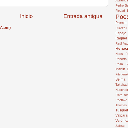
Abramo
Pedro Sa
Piedad 
Inicio
Entrada antigua
Poe
Premio
(Atom)
Pureza 
Espejo
Raquel
Raúl Va
Renaci
Hass
R
Roberto
Rosa Be
Martín 
Fitzgeral
Selma 
Takahas
Hustvedt
Plath
te
Roethke
Thomas
Tusquet
Valpara
Verónic
Salinas