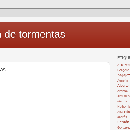
 de tormentas
ETIQU
A. R. A
mas
Gragera
Zagajew
Agustín
Alberto
Alfonso
Almuden
García
Nothomb
Ana Pér
andrés 
Cerdán
Gonzále