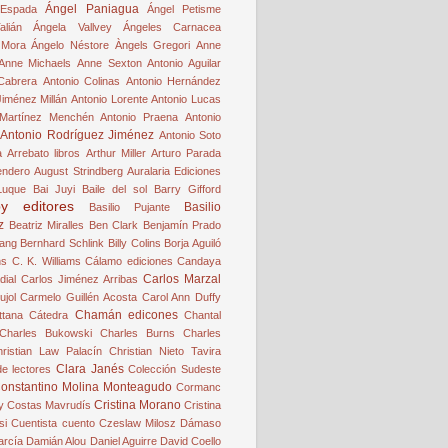
Ángel Paniagua
Espada
Ángel Petisme
alián
Ángela Vallvey
Ángeles Carnacea
 Mora
Ángelo Néstore
Àngels Gregori
Anne
Anne Michaels
Anne Sexton
Antonio Aguilar
Cabrera
Antonio Colinas
Antonio Hernández
Jiménez Millán
Antonio Lorente
Antonio Lucas
 Martínez Menchén
Antonio Praena
Antonio
Antonio Rodríguez Jiménez
Antonio Soto
a
Arrebato libros
Arthur Miller
Arturo Parada
endero
August Strindberg
Auralaria Ediciones
Luque
Bai Juyi
Baile del sol
Barry Gifford
by editores
Basilio
Basilio Pujante
z
Beatriz Miralles
Ben Clark
Benjamín Prado
ang
Bernhard Schlink
Billy Colins
Borja Aguiló
hs
C. K. Williams
Cálamo ediciones
Candaya
Carlos Marzal
dial
Carlos Jiménez Arribas
ujol
Carmelo Guillén Acosta
Carol Ann Duffy
Chamán edicones
ttana
Cátedra
Chantal
Charles Bukowski
Charles Burns
Charles
ristian Law Palacín
Christian Nieto Tavira
Clara Janés
de lectores
Colección Sudeste
onstantino Molina Monteagudo
Cormanc
Cristina Morano
y
Costas Mavrudís
Cristina
si
Cuentista
cuento
Czeslaw Milosz
Dámaso
arcía
Damián Alou
Daniel Aguirre
David Coello