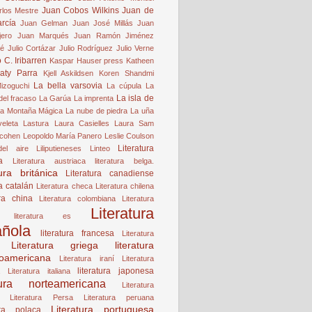
Juan Cobos Wilkins
Juan de
rlos Mestre
rcía
Juan Gelman
Juan José Millás
Juan
jero
Juan Marqués
Juan Ramón Jiménez
lé
Julio Cortázar
Julio Rodríguez
Julio Verne
 C. Iribarren
Kaspar Hauser press
Katheen
aty Parra
Kjell Askildsen
Koren Shandmi
La bella varsovia
izoguchi
La cúpula
La
La isla de
del fracaso
La Garúa
La imprenta
a Montaña Mágica
La nube de piedra
La uña
veleta
Lastura
Laura Casielles
Laura Sam
 cohen
Leopoldo María Panero
Leslie Coulson
Literatura
del aire
Liliputieneses
Linteo
a
Literatura austriaca
literatura belga.
tura británica
Literatura canadiense
ra catalán
Literatura checa
Literatura chilena
ura china
Literatura colombiana
Literatura
Literatura
literatura es
ñola
literatura francesa
Literatura
Literatura griega
literatura
oamericana
Literatura iraní
Literatura
literatura japonesa
Literatura italiana
atura norteamericana
Literatura
Literatura Persa
Literatura peruana
Literatura portuguesa
ura polaca