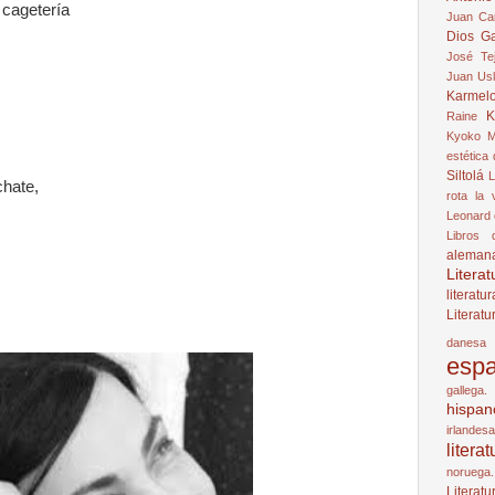
 cagetería
Juan Ca
Dios Ga
José Te
Juan Us
Karmelo
K
Raine
Kyoko M
estética 
Siltolá
L
chate,
rota
la 
Leonard
Libros 
aleman
Litera
literatu
Literat
danesa
espa
gallega.
hispan
irlandesa
liter
noruega.
Literat